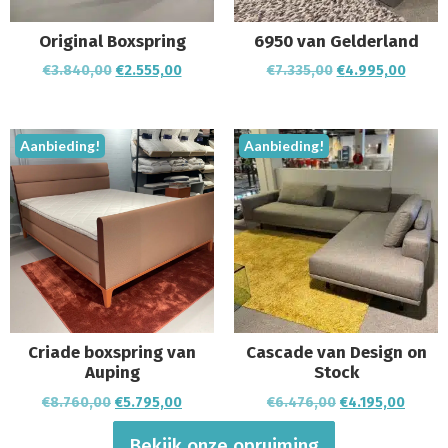
Original Boxspring
6950 van Gelderland
€
3.840,00
€
2.555,00
€
7.335,00
€
4.995,00
Aanbieding!
Aanbieding!
Criade boxspring van
Cascade van Design on
Auping
Stock
€
8.760,00
€
5.795,00
€
6.476,00
€
4.195,00
Bekijk onze opruiming