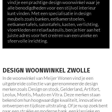
vind je een prachtige design woonwinkel waar je
alle benodigdheden voor een stijlvol interieur
kunt vinden. Met een specialisatie in design
meubels zoals banken, eetkamerstoelen,
eetkamertafels, salontafels, kasten, verlichting,
vloerkleden en relaxfauteuils, ben je hier aan het
juiste adres voor het creëren van een unieke en
sfeervolle inrichting.
DESIGN WOONWINKEL ZWOLLE
In de woonwinkel van Meijer Wonen vind je een
uitgebreide collectie van gerenommeerde design
merken zoals Design on stock, Gelderland, Artifort,
Leolux, Montis, Muuto en Vitra. Deze merken staan
bekend om hun hoogwaardige kwaliteit, innovatieve
ontwerpen en tijdloze uitstraling. Of je nu op zoek bent
naar een strakke en moderne bank, een klassieke en