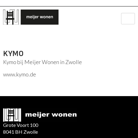
KYMO
Kymo bij Meijer Wonen in Zwolle
www.kymo.de
Grote Voort 100
8041 BH Zwolle