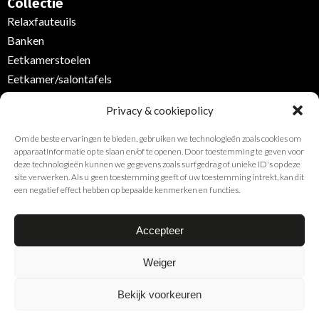
Collectie
Relaxfauteuils
Banken
Eetkamerstoelen
Eetkamer/salontafels
Kasten
Privacy & cookiepolicy
Verlichting
Vloerkleden/gordijnen/stoffen /vloerbedekking
Om de beste ervaringen te bieden, gebruiken we technologieën zoals cookies om
apparaatinformatie op te slaan en/of te openen. Door toestemming te geven voor
deze technologieën kunnen we gegevens zoals surfgedrag of unieke ID's op deze
Overig
site verwerken. Als u geen toestemming geeft of uw toestemming intrekt, kan dit
Merkenoverzicht
een negatief effect hebben op bepaalde kenmerken en functies.
Acties
Opruiming
Accepteer
Woonwinkel
Weiger
Nieuwsbrief
Bekijk voorkeuren
Copyright © 2026 Meijer Wonen |
Privacy & cookiebeleid