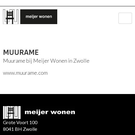
MUURAME
Muurame bij Meijer Wonen in Zwolle
www.muurame.com
Grote Voort 100
8041 BH Zwolle