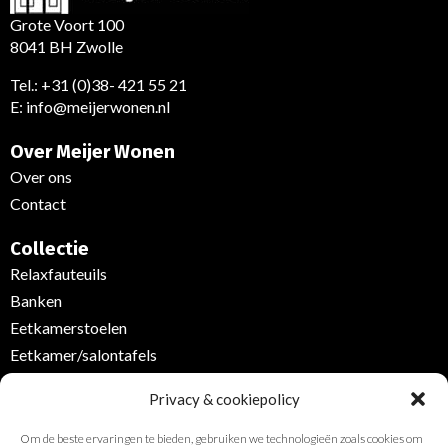
Grote Voort 100
8041 BH Zwolle
Tel.:
+31 (0)38- 421 55 21
E:
info@meijerwonen.nl
Over Meijer Wonen
Over ons
Contact
Collectie
Relaxfauteuils
Banken
Eetkamerstoelen
Eetkamer/salontafels
Kasten
Privacy & cookiepolicy
Verlichting
Vloerkleden/gordijnen/stoffen /vloerbedekking
Om de beste ervaringen te bieden, gebruiken we technologieën zoals cookies om