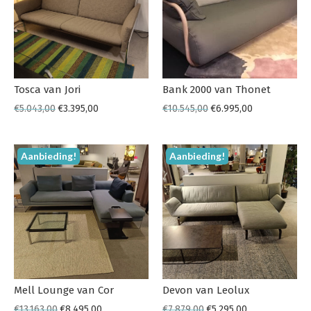
Tosca van Jori
Bank 2000 van Thonet
€
5.043,00
€
3.395,00
€
10.545,00
€
6.995,00
Aanbieding!
Aanbieding!
Mell Lounge van Cor
Devon van Leolux
€
13.163,00
€
8.495,00
€
7.879,00
€
5.295,00