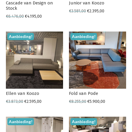
Cascade van Design on
Junior van Koozo
Stock
€
3.581,00
€
2.395,00
€
6.476,00
€
4.195,00
Aanbieding!
Aanbieding!
Ellen van Koozo
Fold van Pode
€
3.873,00
€
2.595,00
€
8.255,00
€
5.900,00
Aanbieding!
Aanbieding!