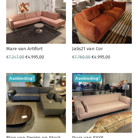
Mare van Artifort
Jalis21 van Cor
€
7.247,00
€
4.995,00
€
7.760,00
€
4.995,00
Aanbieding!
Aanbieding!
Bloq van Design on Stock
Dura van EYYE