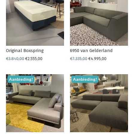
Original Boxspring
6950 van Gelderland
€
3.840,00
€
2.555,00
€
7.335,00
€
4.995,00
Aanbieding!
Aanbieding!