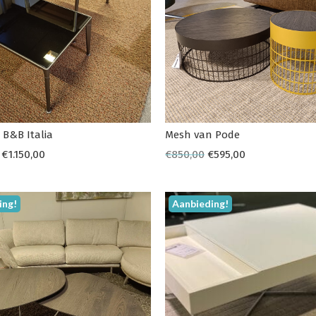
 B&B Italia
Mesh van Pode
€
1.150,00
€
850,00
€
595,00
ing!
Aanbieding!