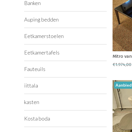
Banken
Auping bedden
Eetkamerstoelen
Eetkamertafels
Mitro van
€
1.974,00
Fauteuils
iittala
Aanbied
kasten
Kosta boda