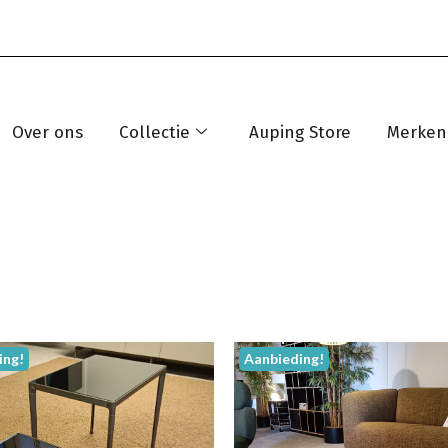
Over ons
Collectie
Auping Store
Merken
ing!
Aanbieding!