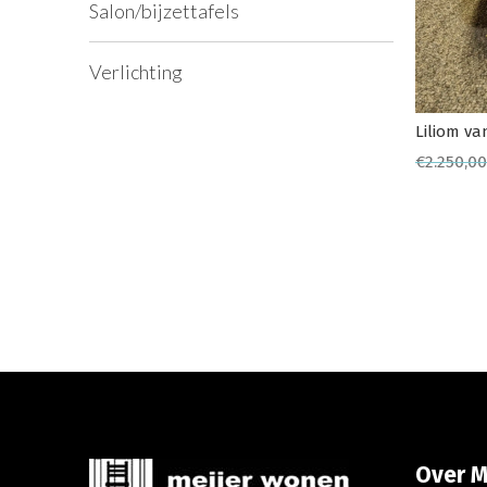
Salon/bijzettafels
Verlichting
Liliom va
€
2.250,00
Over M