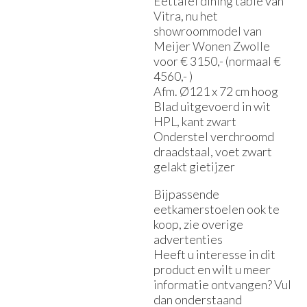
Eettafel dining table van
Vitra, nu het
showroommodel van
Meijer Wonen Zwolle
voor € 3150,- (normaal €
4560,- )
Afm. Ø121 x 72 cm hoog
Blad uitgevoerd in wit
HPL, kant zwart
Onderstel verchroomd
draadstaal, voet zwart
gelakt gietijzer
Bijpassende
eetkamerstoelen ook te
koop, zie overige
advertenties
Heeft u interesse in dit
product en wilt u meer
informatie ontvangen? Vul
dan onderstaand