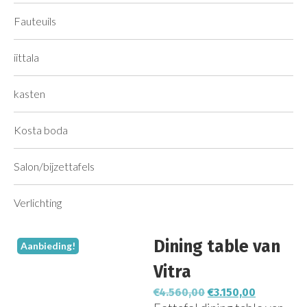
Fauteuils
iittala
kasten
Kosta boda
Salon/bijzettafels
Verlichting
Dining table van
Aanbieding!
Vitra
€
4.560,00
€
3.150,00