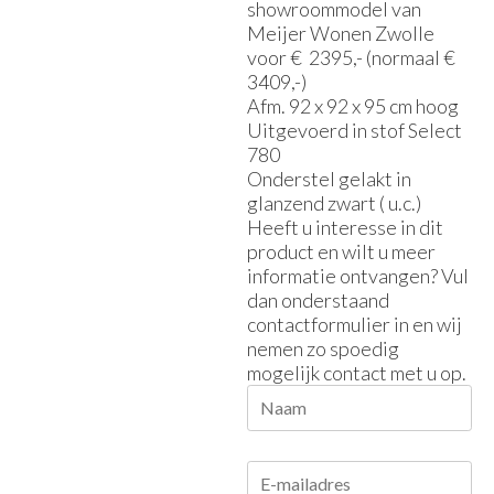
showroommodel van
Meijer Wonen Zwolle
voor € 2395,- (normaal €
3409,-)
Afm. 92 x 92 x 95 cm hoog
Uitgevoerd in stof Select
780
Onderstel gelakt in
glanzend zwart ( u.c.)
Heeft u interesse in dit
product en wilt u meer
informatie ontvangen? Vul
dan onderstaand
contactformulier in en wij
nemen zo spoedig
mogelijk contact met u op.
Naam
E-