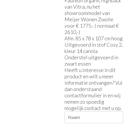
Fauteuil organic highback
van Vitra, nu het
showroommodel van
Meijer Wonen Zwolle
voor € 1775,- ( normaal €
2610,-)
Afm. 85 x 78 x 107 cm hoog
Uitgevoerd in stof Cosy 2,
kleur 14 canola
Onderstel uitgevoerd in
zwart essen
Heeft u interesse in dit
product en wilt u meer
informatie ontvangen? Vul
dan onderstaand
contactformulier in en wij
nemen zo spoedig
mogelijk contact met u op.
Naam