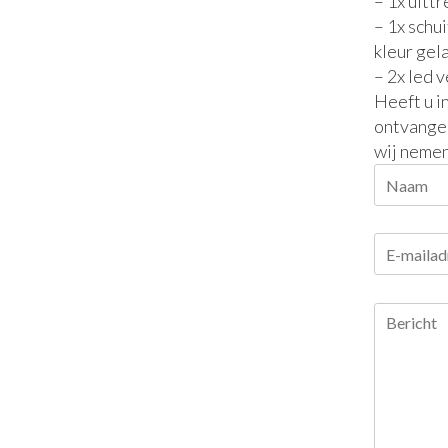
– 1x uitt
– 1x schui
kleur gel
– 2x led v
Heeft u i
ontvangen
wij nemen
Naam
E-
mailadres
Bericht