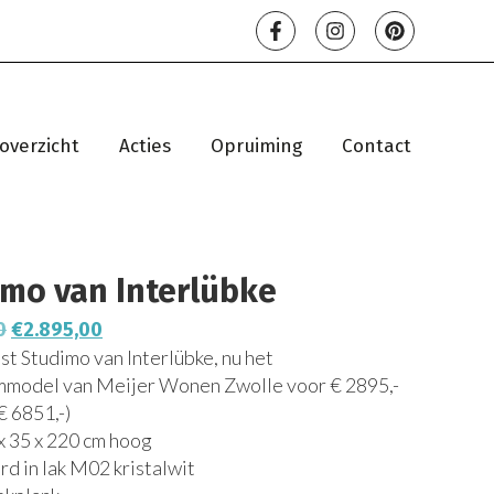
overzicht
Acties
Opruiming
Contact
mo van Interlübke
0
€
2.895,00
t Studimo van Interlübke, nu het
model van Meijer Wonen Zwolle voor € 2895,-
€ 6851,-)
x 35 x 220 cm hoog
d in lak M02 kristalwit