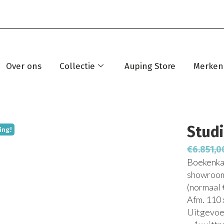
Over ons
Collectie
Auping Store
Merken
Studi
ing!
€
6.851,0
Boekenkas
showroom
(normaal 
Afm. 110 
Uitgevoer